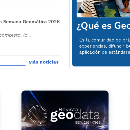
 la Semana Geomática 2026
¿Qué es Ge
ompleta, la...
Es la comunidad de prá
experiencias, difundir b
aplicación de estándar
Más noticias