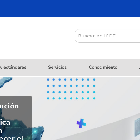
 y estándares
Servicios
Conocimiento
lución
ica
n
ecer el