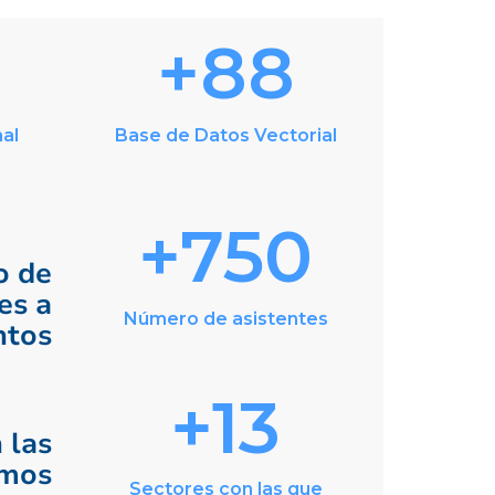
+88
nal
Base de Datos Vectorial
+750
 de
es a
Número de asistentes
ntos
+13
 las
amos
Sectores con las que