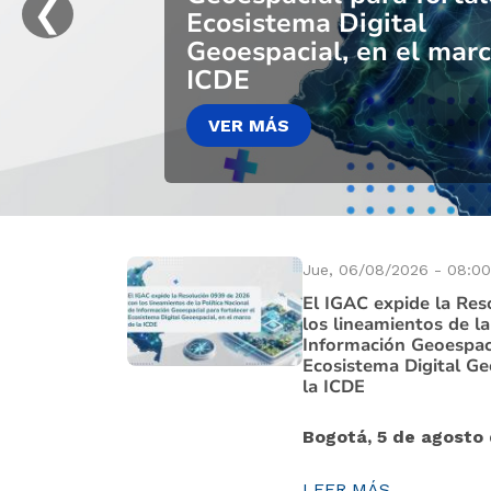
❮
Ecosistema Digital
Geoespacial, en el marc
ICDE
VER MÁS
VER MÁS
VER MÁS
VER MÁS
VER MÁS
Jue, 06/08/2026 - 08:00
El IGAC expide la Re
los lineamientos de la
Información Geoespaci
Ecosistema Digital Ge
la ICDE
Bogotá, 5 de agosto
LEER MÁS