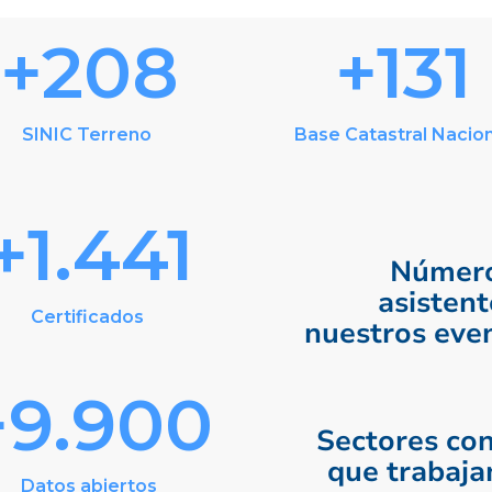
+208
+131
SINIC Terreno
Base Catastral Nacio
+1.441
Número
asistent
Certificados
nuestros eve
+9.900
Sectores con
que trabaj
Datos abiertos