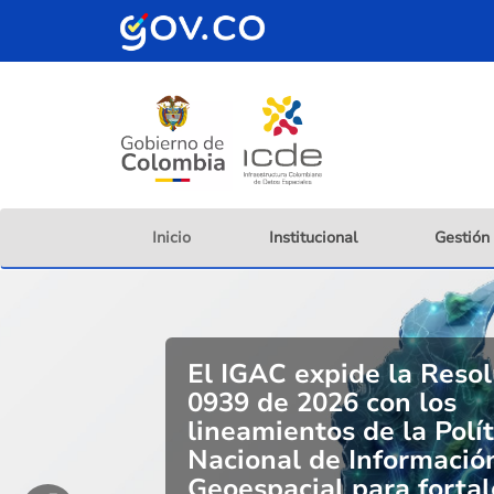
Pasar
al
contenido
principal
Inicio
Institucional
Gestión
El IGAC expide la Reso
0939 de 2026 con los
lineamientos de la Polít
Nacional de Informació
Geoespacial para fortal