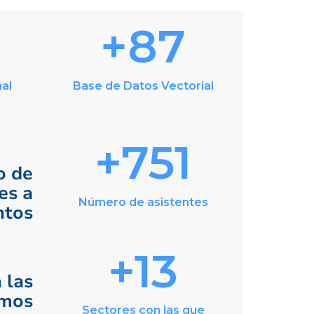
+88
nal
Base de Datos Vectorial
+750
 de
es a
Número de asistentes
ntos
+13
 las
amos
Sectores con las que