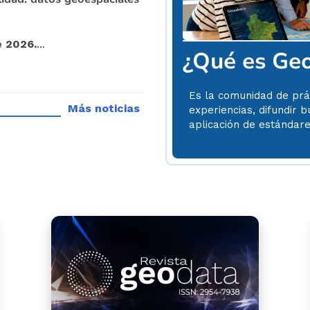
e 2026.
...
¿Qué es Ge
Es la comunidad de prá
Más noticias
experiencias, difundir b
aplicación de estándar