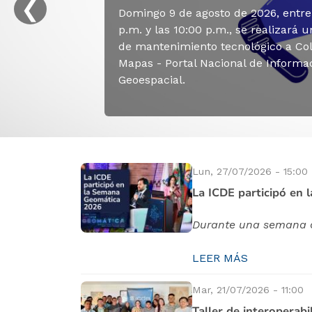
❮
Domingo 9 de agosto de 2026, entre
p.m. y las 10:00 p.m., se realizará 
de mantenimiento tecnológico a Co
Mapas - Portal Nacional de Informa
Geoespacial.
VER MÁS
VER MÁS
VER MÁS
VER MÁS
VER MÁS
VER MÁS
Lun, 27/07/2026 - 15:00
La ICDE participó en
Durante una semana c
LEER MÁS
Mar, 21/07/2026 - 11:00
Taller de interoperabi