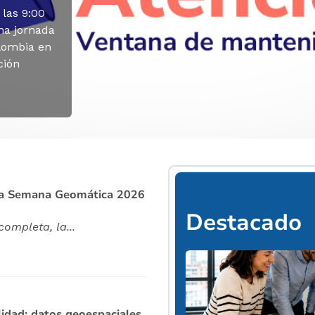
 las 9:00
una jornada
lombia en
ción
⏸️ PAUSAR
 la Semana Geomática 2026
Destacado
ompleta, la...
lidad: datos geoespaciales