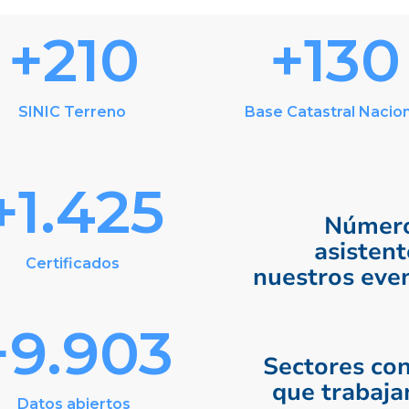
+208
+131
SINIC Terreno
Base Catastral Nacio
+1.441
Número
asistent
Certificados
nuestros eve
+9.900
Sectores con
que trabaj
Datos abiertos