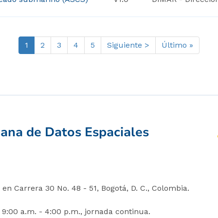
Página
1
Página
2
Página
3
Página
4
Página
5
Siguiente
Siguiente >
Última
Último »
actual
página
página
iana de Datos Espaciales
en Carrera 30 No. 48 - 51, Bogotá, D. C., Colombia.
 9:00 a.m. - 4:00 p.m., jornada continua.