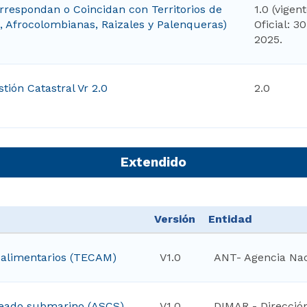
respondan o Coincidan con Territorios de
1.0 (vigen
Afrocolombianas, Raizales y Palenqueras)
Oficial: 3
2025.
tión Catastral Vr 2.0
2.0
Extendido
Versión
Entidad
oalimentarios (TECAM)
V1.0
ANT- Agencia Nac
leado submarino (ASCS)
V1.0
DIMAR - Direcció