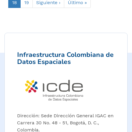
Página
18
Página
19
Siguiente
Siguiente ›
Última
Último »
actual
página
página
Infraestructura Colombiana de
Datos Espaciales
Dirección: Sede Dirección General IGAC en
Carrera 30 No. 48 - 51, Bogotá, D. C.,
Colombia.