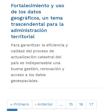
Fortalecimiento y uso
de los datos
geográficos, un tema
trascendental para la
administración
territorial
Para garantizar la eficiencia y
calidad del proceso de
actualización catastral del
país es indispensable una
buena gestión, renovación y
acceso a los datos
geoespaciales.
Paginación
Primera
« Primero
Página
‹ Anterior
…
Página
15
Página
16
Página
17
página
anterior